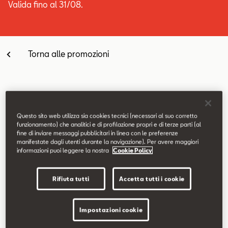
Valida fino al 31/08.
SEAT Usato Certificato
Contatti
Torna alle promozioni
Configuratore
Equipaggiamenti di serie
Questo sito web utilizza sia cookies tecnici (necessari al suo corretto
funzionamento) che analitici e di profilazione propri e di terze parti (al
fine di inviare messaggi pubblicitari in linea con le preferenze
Fari posteriori Full LED
manifestate dagli utenti durante la navigazione). Per avere maggiori
informazioni puoi leggere la nostra
Cookie Policy
Full Link Wireless
Sensori di parcheggio anteriori e posteriori
Cerchi in lega da 18" Performance Machined
Rifiuta tutti
Accetta tutti i cookie
Vetri posteriori oscurati
Volante multifunzione in pelle
Impostazioni cookie
Sedili anteriori sportivi in tessuto e similpelle