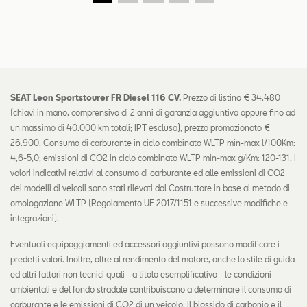
SEAT Leon Sportstourer FR Diesel 116 CV.
Prezzo di listino € 34.480
(chiavi in mano, comprensivo di 2 anni di garanzia aggiuntiva oppure fino ad
un massimo di 40.000 km totali; IPT esclusa), prezzo promozionato €
26.900. Consumo di carburante in ciclo combinato WLTP min-max l/100Km:
4,6-5,0; emissioni di CO2 in ciclo combinato WLTP min-max g/Km: 120-131. I
valori indicativi relativi al consumo di carburante ed alle emissioni di CO2
dei modelli di veicoli sono stati rilevati dal Costruttore in base al metodo di
omologazione WLTP (Regolamento UE 2017/1151 e successive modifiche e
integrazioni).
Eventuali equipaggiamenti ed accessori aggiuntivi possono modificare i
predetti valori. Inoltre, oltre al rendimento del motore, anche lo stile di guida
ed altri fattori non tecnici quali - a titolo esemplificativo - le condizioni
ambientali e del fondo stradale contribuiscono a determinare il consumo di
carburante e le emissioni di CO2 di un veicolo. Il biossido di carbonio e il