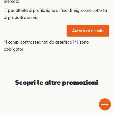
mercato
per attività di profilazione al fine di migliorare l'offerta
di prodotti e servizi
Autorizzo e invio
*I campi contrassegnati da asterisco (*) sono
obbligatori
Scopri le altre promozioni
Test
Chiama
Informaz
Drive