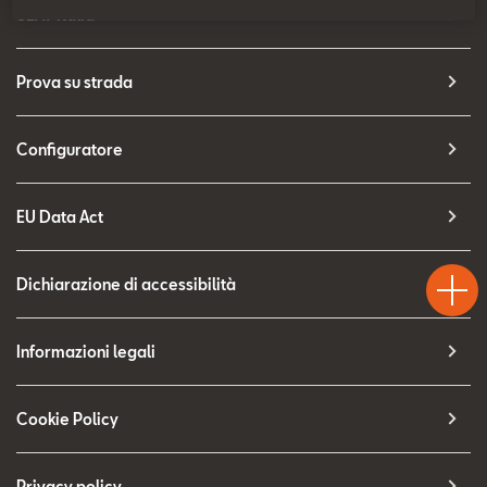
SEAT Usato Certificato
SEAT Italia
Contatti
Prova su strada
Configuratore
Configuratore
EU Data Act
Test
Chiama
Informaz
Drive
Dichiarazione di accessibilità
Informazioni legali
Cookie Policy
Privacy policy