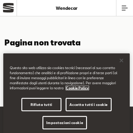
Wendecar
Azienda
Pagina non trovata
Modelli
La pagina richiesta non è stata trovata.
Offerte
Questo sito web utilizza sia cookies tecnici (necessari al suo corretto
Puoi continuare a esplorare il sito usando il menù di navigazione
funzionamento) che analitici e di profilazione propri e di terze parti (al
fine di inviare messaggi pubblicitari in linea con le preferenze
qui sopra.
Service
manifestate dagli utenti durante la navigazione). Per avere maggiori
informazioni puoi leggere la nostra
Cookie Policy
Business
Rifiuta tutti
Accetta tutti i cookie
Usato
Impostazioni cookie