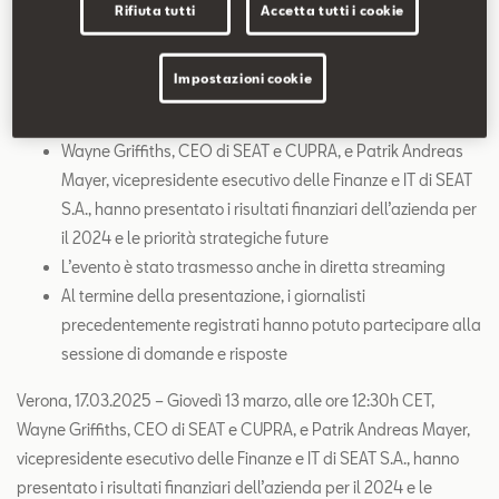
SEAT Usato Certificato
Rifiuta tutti
Accetta tutti i cookie
Contatti
Impostazioni cookie
L’evento si è tenuto lo scorso 13 marzo alle 12:30h CET
presso la sede di CUPRA a Martorell
Configuratore
Wayne Griffiths, CEO di SEAT e CUPRA, e Patrik Andreas
Mayer, vicepresidente esecutivo delle Finanze e IT di SEAT
S.A., hanno presentato i risultati finanziari dell’azienda per
il 2024 e le priorità strategiche future
L’evento è stato trasmesso anche in diretta streaming
Al termine della presentazione, i giornalisti
precedentemente registrati hanno potuto partecipare alla
sessione di domande e risposte
Verona, 17.03.2025 – Giovedì 13 marzo, alle ore 12:30h CET,
Wayne Griffiths, CEO di SEAT e CUPRA, e Patrik Andreas Mayer,
vicepresidente esecutivo delle Finanze e IT di SEAT S.A., hanno
presentato i risultati finanziari dell’azienda per il 2024 e le