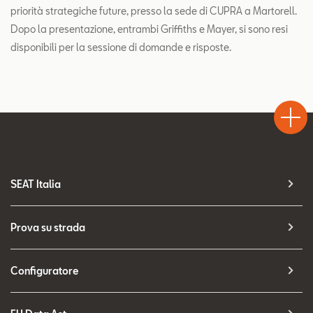
priorità strategiche future, presso la sede di CUPRA a Martorell.
Dopo la presentazione, entrambi Griffiths e Mayer, si sono resi
disponibili per la sessione di domande e risposte.
Test
Chiama
Informaz
Drive
SEAT Italia
Prova su strada
Configuratore