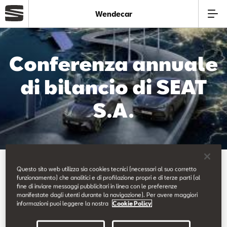
Wendecar
Azienda
Conferenza annuale
Modelli
di bilancio di SEAT
S.A.
Offerte
Service
Torna alle news
Business
Questo sito web utilizza sia cookies tecnici (necessari al suo corretto
funzionamento) che analitici e di profilazione propri e di terze parti (al
fine di inviare messaggi pubblicitari in linea con le preferenze
manifestate dagli utenti durante la navigazione). Per avere maggiori
Usato
informazioni puoi leggere la nostra
Cookie Policy
17.03.2025