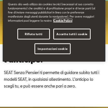
SEAT Usato Certificato
Questo sito web utilizza sia cookies tecnici (necessari al suo corretto
funzionamento) che analitici e di profilazione propri e di terze parti (al
fine di inviare messaggi pubblicitari in linea con le preferenze
manifestate dagli utenti durante la navigazione). Per avere maggiori
Contatti
informazioni puoi leggere la nostra
Cookie Policy
Configuratore
Rifiuta tutti
Accetta tutti i cookie
Impostazioni cookie
Liberi di scegliere. Anche
l’anticipo.
SEAT Senza Pensieri ti permette di guidare subito tutti i
modelli SEAT, in qualsiasi allestimento. L’anticipo lo
scegli tu, e può essere anche pari a zero.