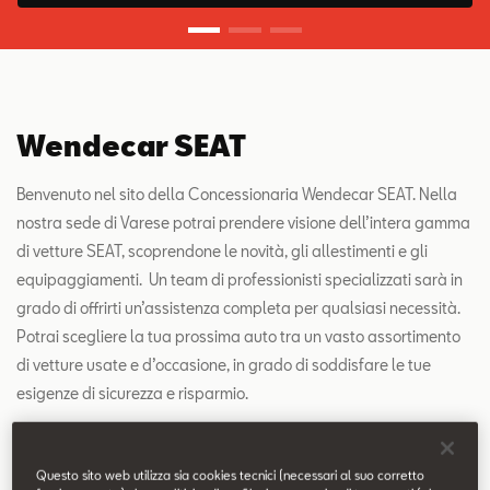
SEAT Usato Certificato
Contatti
Wendecar SEAT
Configuratore
Benvenuto nel sito della Concessionaria Wendecar SEAT. Nella
nostra sede di Varese potrai prendere visione dell’intera gamma
di vetture SEAT, scoprendone le novità, gli allestimenti e gli
equipaggiamenti. Un team di professionisti specializzati sarà in
grado di offrirti un’assistenza completa per qualsiasi necessità.
Potrai scegliere la tua prossima auto tra un vasto assortimento
di vetture usate e d’occasione, in grado di soddisfare le tue
esigenze di sicurezza e risparmio.
Scopri di più su "Wendecar SEAT".
Questo sito web utilizza sia cookies tecnici (necessari al suo corretto