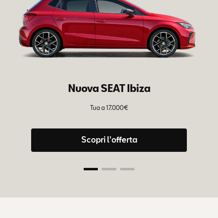
Nuova SEAT Ibiza
Tua a 17.000€
Tu
– 
Scopri l'offerta