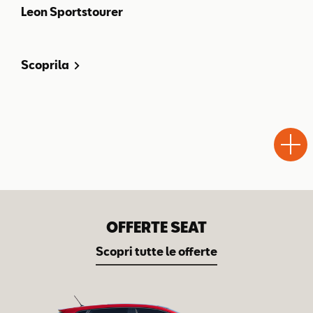
Leon Sportstourer
Scoprila
Test
Chiama
Informaz
Drive
OFFERTE SEAT
Scopri tutte le offerte