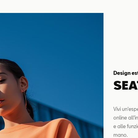
Design es
SEA
Vivi un'es
online all
e alle funz
mano.