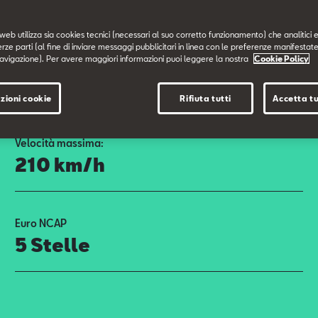
web utilizza sia cookies tecnici (necessari al suo corretto funzionamento) che analitici e
erze parti (al fine di inviare messaggi pubblicitari in linea con le preferenze manifestate
avigazione). Per avere maggiori informazioni puoi leggere la nostra
Cookie Policy
zioni cookie
Rifiuta tutti
Accetta tu
Velocità massima:
210 km/h
Euro NCAP
5 Stelle