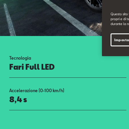
Questo sito 
propri e di t
durante la n
Imposta
Tecnologia
Fari Full LED
Accelerazione (0-100 km/h)
8,4 s