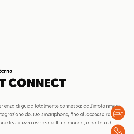
terno
T CONNECT
perienza di guida totalmente connessa: dall'infotainment
Test
'integrazione del tuo smartphone, fino all'accesso remoto
ioni di sicurezza avanzate. Il tuo mondo, a portata di
Chi