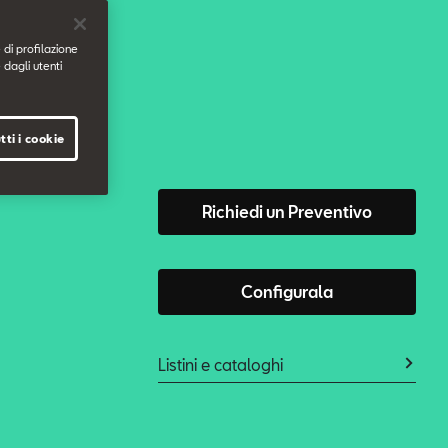
 di profilazione
 dagli utenti
tti i cookie
Richiedi un Preventivo
Configurala
Listini e cataloghi