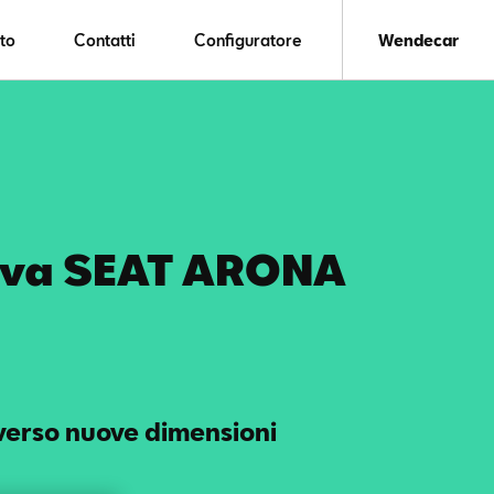
to
Contatti
Configuratore
Wendecar
va SEAT ARONA
verso nuove dimensioni