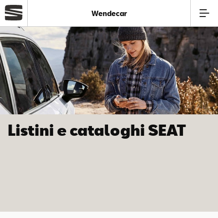
Wendecar
Azienda
Modelli
Offerte
Listini e cataloghi SEAT
Service
Business
Usato