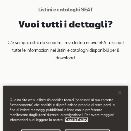
SEAT Usato Certificato
Listini e cataloghi SEAT
Contatti
Vuoi tutti i dettagli?
Configuratore
C’è sempre altro da scoprire. Trova la tua nuova SEAT e scopri
tutte le informazioni nei listini e cataloghi disponibili per il
download.
SEAT Ibiza
Questo sito web utilizza sia cookies tecnici (necessari al suo corretto
funzionamento) che analitici e di profilazione propri e di terze parti (al
fine di inviare messaggi pubblicitari in linea con le preferenze
manifestate dagli utenti durante la navigazione). Per avere maggiori
informazioni puoi leggere la nostra
Cookie Policy