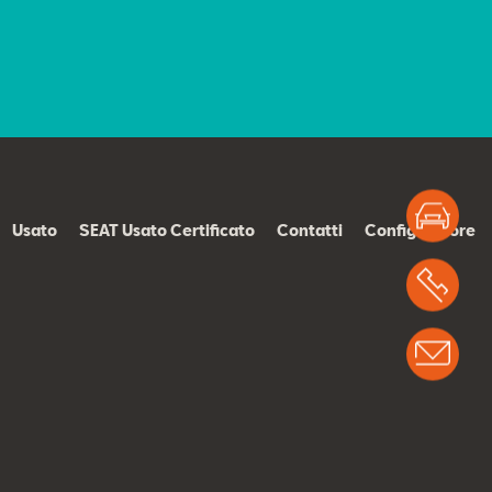
Test
Usato
SEAT Usato Certificato
Contatti
Configuratore
Chi
Info