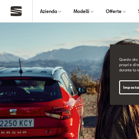
Azienda
Modelli
Offerte
Questo sito 
propri e di t
durante la n
Imposta