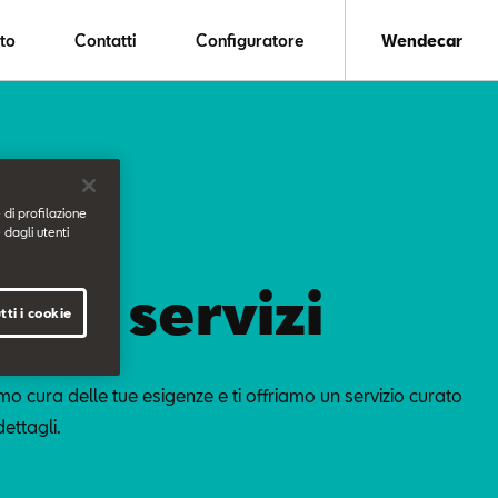
to
Contatti
Configuratore
Wendecar
 di profilazione
 dagli utenti
ostri servizi
tti i cookie
o cura delle tue esigenze e ti offriamo un servizio curato
dettagli.