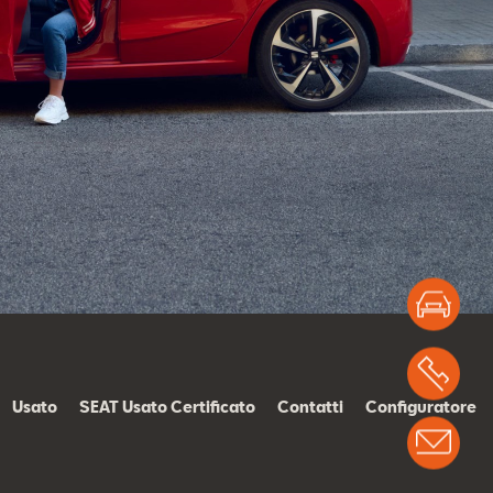
Test
Chi
Usato
SEAT Usato Certificato
Contatti
Configuratore
Info