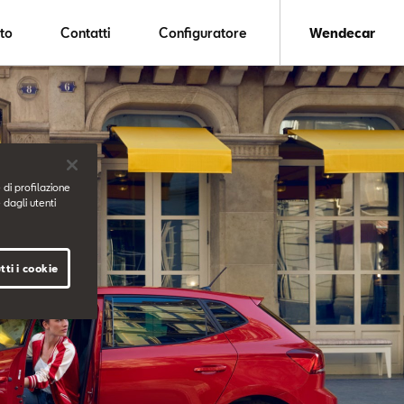
to
Contatti
Configuratore
Wendecar
 di profilazione
 dagli utenti
tti i cookie