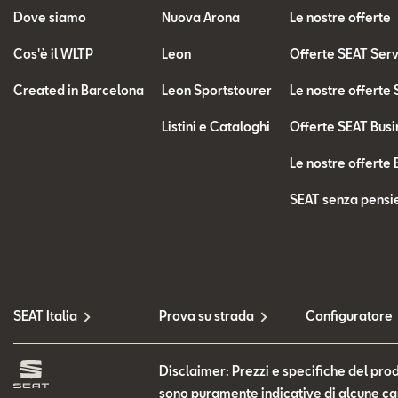
Dove siamo
Nuova Arona
Le nostre offerte
Cos'è il WLTP
Leon
Offerte SEAT Ser
Created in Barcelona
Leon Sportstourer
Le nostre offerte
Listini e Cataloghi
Offerte SEAT Busi
Le nostre offerte 
SEAT senza pensie
SEAT Italia
Prova su strada
Configuratore
Disclaimer: Prezzi e specifiche del prod
sono puramente indicative di alcune cara