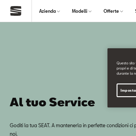
Azienda
Modelli
Offerte
Questo sito 
propri e di t
durante la n
Imposta
Al tuo Service
Goditi la tua SEAT. A mantenerla in perfette condizioni c
noi.