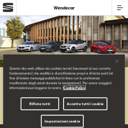
Wendecar
Azienda
Modelli
Offerte
Questo sito web utilizza sia cookies tecnici (necessari al suo corretto
funzionamento) che analitici e di profilazione propri e di terze parti (al
Offerte Business SEAT
Service
fine di inviare messaggi pubblicitari in linea con le preferenze
manifestate dagli utenti durante la navigazione). Per avere maggiori
informazioni puoi leggere la nostra
Cookie Policy
Business
Rifiuta tutti
Accetta tutti i cookie
Usato
Impostazioni cookie