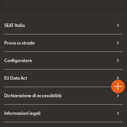
SEAT Usato Certificato
Contatti
SEAT Italia
Configuratore
Prova su strada
Configuratore
Test
EU Data Act
Chiama
Informaz
Drive
Dichiarazione di accessibilità
Informazioni legali