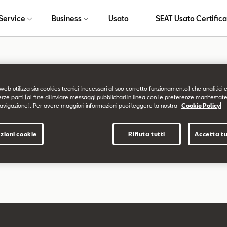
Service
Business
Usato
SEAT Usato Certifica
a non trovata
web utilizza sia cookies tecnici (necessari al suo corretto funzionamento) che analitici e
erze parti (al fine di inviare messaggi pubblicitari in linea con le preferenze manifestate
avigazione). Per avere maggiori informazioni puoi leggere la nostra
Cookie Policy
chiesta non è stata trovata.
zioni cookie
Rifiuta tutti
Accetta tu
are a esplorare il sito usando il menù di navigazione qui sopra