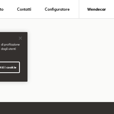
to
Contatti
Configuratore
Wendecar
 di profilazione
 dagli utenti
tti i cookie
.