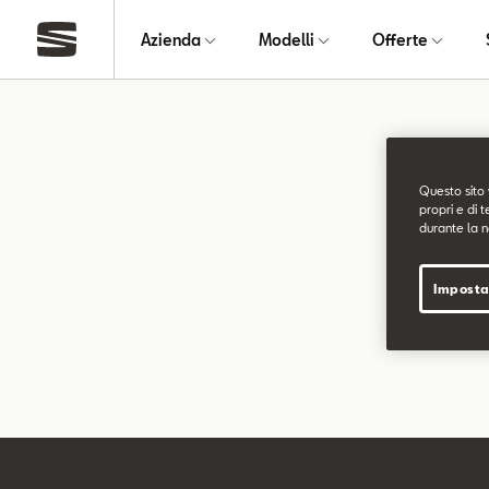
Azienda
Modelli
Offerte
Pagin
Questo sito 
propri e di t
durante la n
La pagina ri
Imposta
Puoi continu