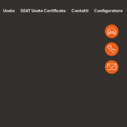
Usato
SEAT Usato Certificato
Contatti
Configuratore
Test
Chi
Info