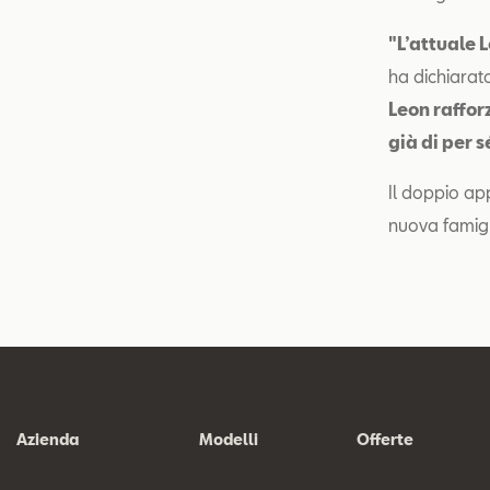
"L’attuale 
ha dichiarat
Leon raffor
già di per
Il doppio ap
nuova famig
Azienda
Modelli
Offerte