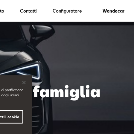
to
Contatti
Configuratore
Wendecar
ova famiglia
 di profilazione
 dagli utenti
tti i cookie