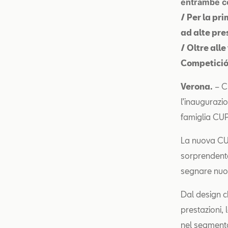
entrambe co
/ Per la pr
ad alte pre
/ Oltre all
Competició
Verona.
– C
l’inaugurazi
famiglia CUP
La nuova CU
sorprendente
segnare nuovi
Dal design c
prestazioni,
nel segment