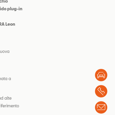
chio
ido plug-in
PRA Leon
nuova
Test
nata a
Chi
ad alte
riferimento
Info