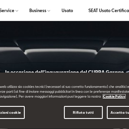
Service
Business
Usato
SEAT Usato Certifica
In occasione dell’inaugurazione del CUPRA Garage
ondiale della nu
web utilizza sia cookies tecnici (necessari al suo corretto funzionamento) che analitici e
erze parti (al fine di inviare messaggi pubblicitari in linea con le preferenze manifestate
avigazione). Per avere maggiori informazioni puoi leggere la nostra
Cookie Policy
CUPRA Leon.
zioni cookie
Rifiuta tutti
Accetta tu