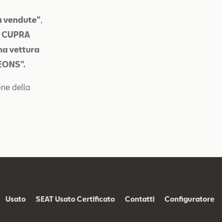
tà vendute"
,
va CUPRA
na vettura
LEONS”.
one della
Usato
SEAT Usato Certificato
Contatti
Configuratore