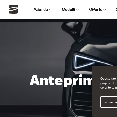
Azienda
Modelli
Offerte
Anteprima m
Questo sito 
propri e di t
durante la n
Imposta