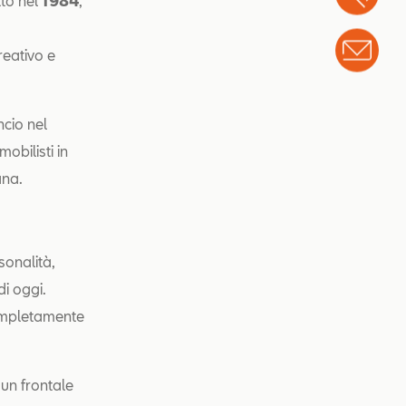
tto nel
1984
,
Info
reativo e
cio nel
obilisti in
ana.
onalità,
di oggi.
completamente
 un frontale