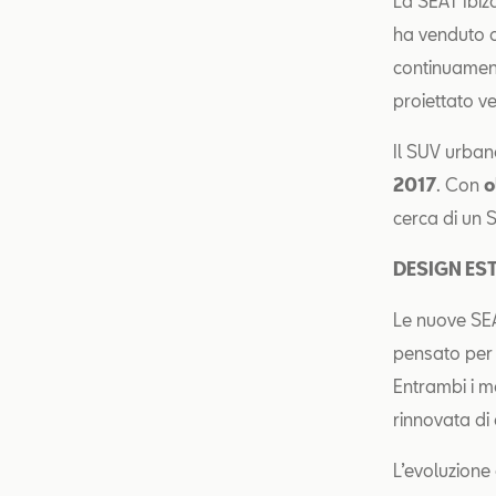
La SEAT Ibiz
ha venduto 
continuament
proiettato ve
Il SUV urban
2017
. Con
o
cerca di un 
DESIGN ES
Le nuove SEA
pensato per 
Entrambi i m
rinnovata di 
L’evoluzione 