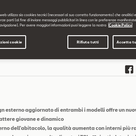
web utilizza sia cookies tecnici (necessari al suo corretto funzionamento) che analitici e
erze parti (al fine di inviare messaggi pubblicitari in linea con le preferenze manifestate
avigazione). Per avere maggiori informazioni puoi leggere la nostra
Cookie Policy
zioni cookie
Rifiuta tutti
Accetta tu
ign esterno aggiornato di entrambi i modelli offre un nuo
attere giovane e dinamico
erno dell’abitacolo, la qualità aumenta con interni più ra