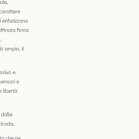
ale,
 carattere
li enfatizzano
affinata firma
,
̀ ampio, il
essivo e
sensori e
libertà
 dalle
strada.
ato che ne