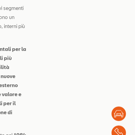
vi segmenti
iono un
interni più
tali per la
 più
ità
o nuove
esterno
 valore e
 per il
one di
Test
Chi