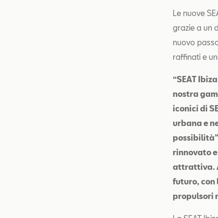
Le nuove SEA
grazie a un 
nuovo passo a
raffinati e u
“SEAT Ibiza
nostra gamm
iconici di 
urbana e ne
possibilità
rinnovato e
attrattiva.
futuro, con
propulsori 