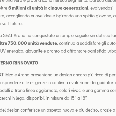
a è una vera e propria icona nel suo segmento. Dal suo debu
oltre
6 milioni di unità
in
cinque generazioni
, evolvendosi
e, accogliendo nuove idee e ispirando uno spirito giovane, c
rso il futuro.
o SEAT Arona ha conquistato un ampio seguito sin dal suo lan
ltre 750.000 unità vendute
, continua a soddisfare gli autom
SUV energico, giovanile e pronto ad affrontare ogni sfida urb
TERNO RINNOVATO
T Ibiza e Arona presentano un design ancora più ricco di pers
rispondere alle esigenze in continua evoluzione dei guidatori 
odelli offrono linee aggiornate, colori vivaci e una gamma 
cerchi in lega, disponibili in misure da 15” a 18”.
del design conferisce un aspetto nuovo e più deciso, grazie a