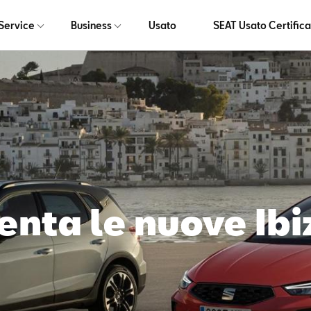
Service
Business
Usato
SEAT Usato Certifica
enta le nuove Ibi