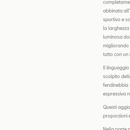
completament
abbinata all
sportivo e so
la larghezza 
luminosa don
migliorando n
tutto con un
Il linguaggio
scolpito dell
fendinebbia 
espressiva ne
Questi aggior
proporzioni 
Nella parte 