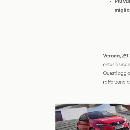
Più va
miglio
Verona, 29
entusiasmant
Questi aggi
rafforzano an