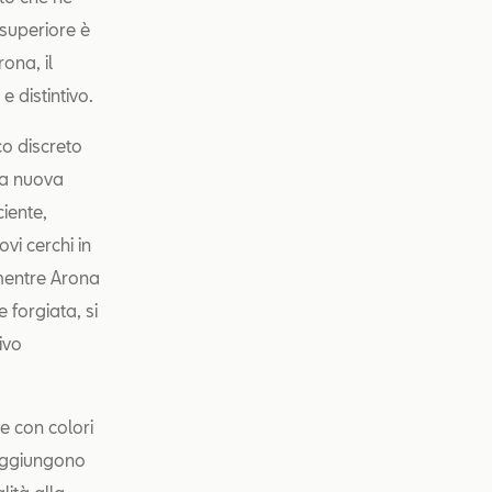
superiore è
rona, il
 distintivo.
co discreto
na nuova
ciente,
vi cerchi in
 mentre Arona
 forgiata, si
ivo
te con colori
i aggiungono