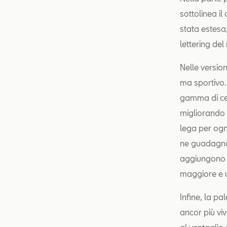
sottolinea il
stata estesa,
lettering de
Nelle version
ma sportivo.
gamma di cerc
migliorando s
lega per ogn
ne guadagna d
aggiungono a
maggiore e u
Infine, la pa
ancor più vi