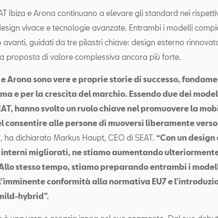
T Ibiza e Arona continuano a elevare gli standard nei rispetti
design vivace e tecnologie avanzate. Entrambi i modelli comp
vanti, guidati da tre pilastri chiave: design esterno rinnovato, 
na proposta di valore complessiva ancora più forte.
 e Arona sono vere e proprie storie di successo, fondamen
a e per la crescita del marchio. Essendo due dei modelli
SEAT, hanno svolto un ruolo chiave nel promuovere la mobil
l consentire alle persone di muoversi liberamente vers
”
, ha dichiarato Markus Haupt, CEO di SEAT.
“Con un design 
 interni migliorati, ne stiamo aumentando ulteriormente
 Allo stesso tempo, stiamo preparando entrambi i modelli
 l’imminente conformità alla normativa EU7 e l’introduzi
mild-hybrid”.