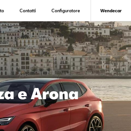
to
Contatti
Configuratore
Wendecar
za e Arona