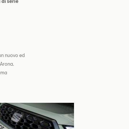
 di serie
 un nuovo ed
 Arona.
, ma