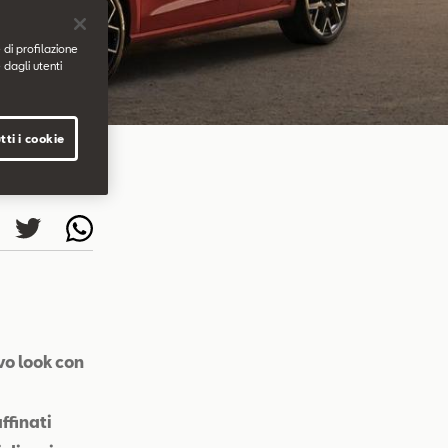
 di profilazione
 dagli utenti
tti i cookie
vo look con
ffinati