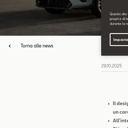
Questo sito 
propri e di t
durante la n
Imposta
Torna alle news
29.10.2025
Il des
un car
All’int