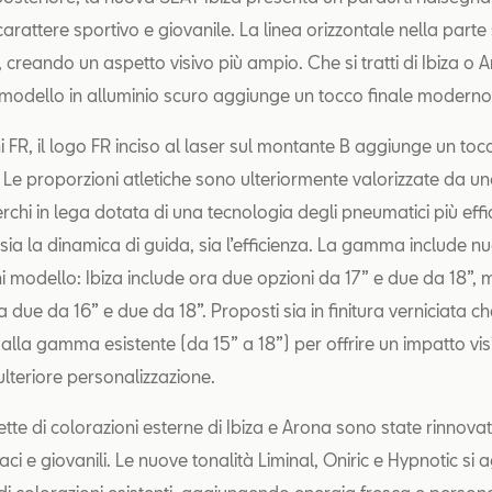
 carattere sportivo e giovanile. La linea orizzontale nella parte 
 creando un aspetto visivo più ampio. Che si tratti di Ibiza o A
l modello in alluminio scuro aggiunge un tocco finale moderno e
i FR, il logo FR inciso al laser sul montante B aggiunge un toc
 Le proporzioni atletiche sono ulteriormente valorizzate da u
hi in lega dotata di una tecnologia degli pneumatici più effi
ia la dinamica di guida, sia l’efficienza. La gamma include nuo
i modello: Ibiza include ora due opzioni da 17” e due da 18”,
ue da 16” e due da 18”. Proposti sia in finitura verniciata che
lla gamma esistente (da 15” a 18”) per offrire un impatto vis
lteriore personalizzazione.
lette di colorazioni esterne di Ibiza e Arona sono state rinnova
vaci e giovanili. Le nuove tonalità Liminal, Oniric e Hypnotic s