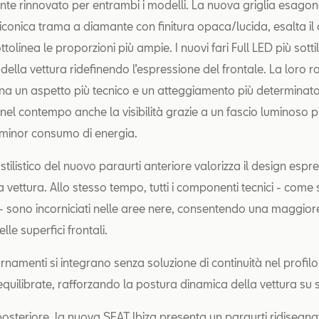
e rinnovato per entrambi i modelli. La nuova griglia esagon
’iconica trama a diamante con finitura opaca/lucida, esalta il
ttolinea le proporzioni più ampie. I nuovi fari Full LED più sotti
della vettura ridefinendo l’espressione del frontale. La loro r
a un aspetto più tecnico e un atteggiamento più determinato
el contempo anche la visibilità grazie a un fascio luminoso piu
 minor consumo di energia.
 stilistico del nuovo paraurti anteriore valorizza il design espr
a vettura. Allo stesso tempo, tutti i componenti tecnici - come 
- sono incorniciati nelle aree nere, consentendo una maggiore 
lle superfici frontali.
namenti si integrano senza soluzione di continuità nel profilo
equilibrate, rafforzando la postura dinamica della vettura su 
posteriore, la nuova SEAT Ibiza presenta un paraurti ridisegn