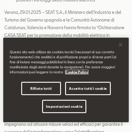
Verona, 29.01.2025 – SEAT S.A., il Ministero dell’Industria e del
Turismo del Governo spagnolo e le Comunità Autonome di
Catalunya, Valencia e Navarra hanno firmato la “Dichiarazione
CASA SEAT per la promozione della mobilità elettrica in
Spagna”, siglando l’impegno congiunto che ha l’obiettivo di far
avanzare la trasformazione del Paese verso la mobilità elettrica.
Questo sito web utilizza sia cookies tecnici (necessari al suo corretto
funzionamento) che analitici e di profilazione propri e di terze parti (al
L’accordo è stato approvato nel corso di un vertice tenutosi
fine di inviare messaggi pubblicitari in linea con le preferenze
presso CASA SEAT al quale hanno partecipato Wayne Griffiths,
manifestate dagli utenti durante la navigazione). Per avere maggiori
informazioni puoi leggere la nostra
Cookie Policy
Presidente di SEAT S.A., Salvador Illa, Presidente della
Generalitat de Catalunya, Jordi Hereu, Ministro dell’Industria e
del Turismo Spagnolo, Carlos Mazón, Presidente della
Rifiuta tutti
Accetta tutti i cookie
Generalitat Valenciana e María Chivite, Presidente della
Comunità Autonoma di Navarra.
Impostazioni cookie
Con questo accordo, l’azienda e le diverse amministrazioni si
impegnano ad attuare misure veloci ed efficaci per garantire il
successo della trasformazione verso l’elettrificazione,