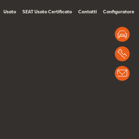
Usato
SEAT Usato Certificato
Contatti
Configuratore
Test
Chi
Info