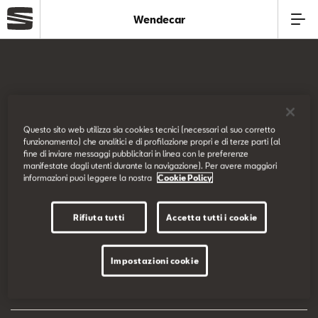
Wendecar
Azienda
Modelli
SEAT Italia
Questo sito web utilizza sia cookies tecnici (necessari al suo corretto
funzionamento) che analitici e di profilazione propri e di terze parti (al
Offerte
fine di inviare messaggi pubblicitari in linea con le preferenze
Prova su strada
manifestate dagli utenti durante la navigazione). Per avere maggiori
informazioni puoi leggere la nostra
Cookie Policy
Service
Configuratore
Rifiuta tutti
Accetta tutti i cookie
Business
EU Data Act
Impostazioni cookie
Usato
Dichiarazione di accessibilità