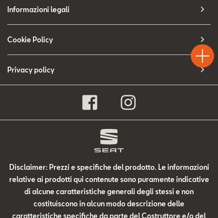
SEAT Usato Certificato
Informazioni legali
Contatti
Test
Cookie Policy
Chiama
Informaz
Drive
Configuratore
Privacy policy
Disclaimer: Prezzi e specifiche del prodotto. Le informazioni
relative ai prodotti qui contenute sono puramente indicative
di alcune caratteristiche generali degli stessi e non
costituiscono in alcun modo descrizione delle
caratteristiche specifiche da parte del Costruttore e/o del