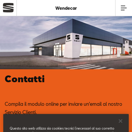
Wendecar
Azienda
Modelli
Offerte
Contatti
Service
Business
Compila il modulo online per inviare un'email al nostro
Servizio Clienti.
Usato
Questo sito web utilizza sia cookies tecnici (necessari al suo corretto